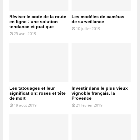
Réviser le code de la route
Les modèles de caméras
en ligne : une solution
de surveillance
tendance et pratique
10 juillet 2019
25 avril 2019
Les tatouages et leur
Investir dans le plus vieux
signification: roses et tête
vignoble français, la
de mort
Provence
19 août 2019
21 février 2019