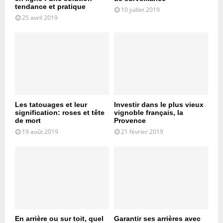
tendance et pratique
10 juillet 2019
25 avril 2019
Les tatouages et leur
Investir dans le plus vieux
signification: roses et tête
vignoble français, la
de mort
Provence
19 août 2019
21 février 2019
En arrière ou sur toit, quel
Garantir ses arrières avec