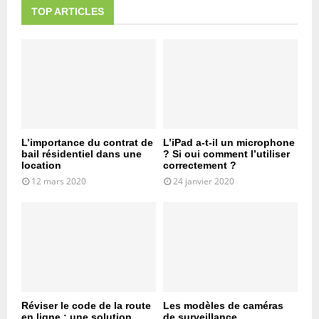
TOP ARTICLES
L’importance du contrat de
L’iPad a-t-il un microphone
bail résidentiel dans une
? Si oui comment l’utiliser
location
correctement ?
12 mars 2020
24 janvier 2020
Réviser le code de la route
Les modèles de caméras
en ligne : une solution
de surveillance